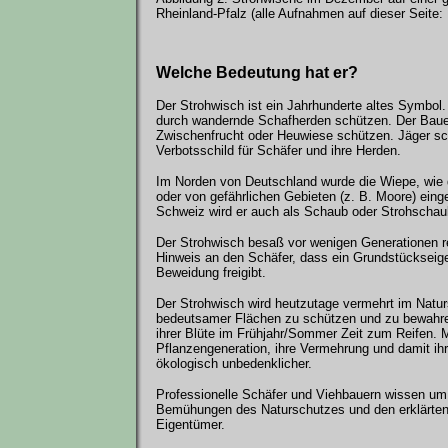
Rheinland-Pfalz (alle Aufnahmen auf dieser Seite
Welche Bedeutung hat er?
Der Strohwisch ist ein Jahrhunderte altes Symbol
durch wandernde Schafherden schützen. Der Bauer (
Zwischenfrucht oder Heuwiese schützen. Jäger sch
Verbotsschild für Schäfer und ihre Herden.
Im Norden von Deutschland wurde die Wiepe, wie 
oder von gefährlichen Gebieten (z. B. Moore) eing
Schweiz wird er auch als Schaub oder Strohschau
Der Strohwisch besaß vor wenigen Generationen rec
Hinweis an den Schäfer, dass ein Grundstückseige
Beweidung freigibt.
Der Strohwisch wird heutzutage vermehrt im Natur
bedeutsamer Flächen zu schützen und zu bewahr
ihrer Blüte im Frühjahr/Sommer Zeit zum Reifen. Mi
Pflanzengeneration, ihre Vermehrung und damit ih
ökologisch unbedenklicher.
Professionelle Schäfer und Viehbauern wissen um
Bemühungen des Naturschutzes und den erklärten 
Eigentümer.