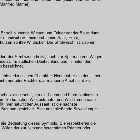
: Manfred Marmé)
. Er soll blühende Wiesen und Felder vor der Beweidung
Landwirt) will hierdurch seine Saat, Ernte,
ützen so ihre Wildäcker. Der Strohwisch ist also ein
dort der Strohwisch heißt, auch zur Sperrung von Wegen
esetzt. Im südlichen Deutschland und in Teilen der
b bezeichnet.
htsverbindlichen Charakter. Heute ist er ein deutlicher
ntümer oder Pächter das markierte Areal nicht zur
schutz eingesetzt, um die Fauna und Flora ökologisch
en. So brauchen Wiesenkräuter und Wildblumen nach
t ihrer natürlichen Aussaat ist die nächste
r Bestand gesichert. Eine anschließende Beweidung ist
 die Bedeutung dieses Symbols. Sie respektieren die
Willen der zur Nutzung berechtigten Pächter oder